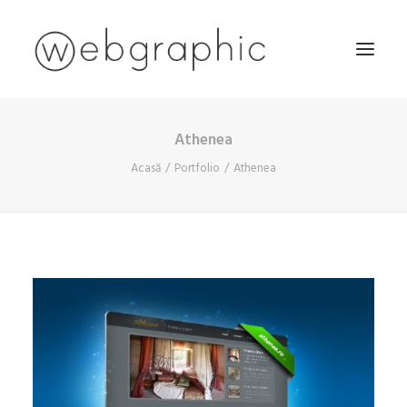
Athenea
ACASĂ
Acasă
Portfolio
Athenea
DESPRE NOI
SERVICII
PORTOFOLIU
BLOG
CONTACT