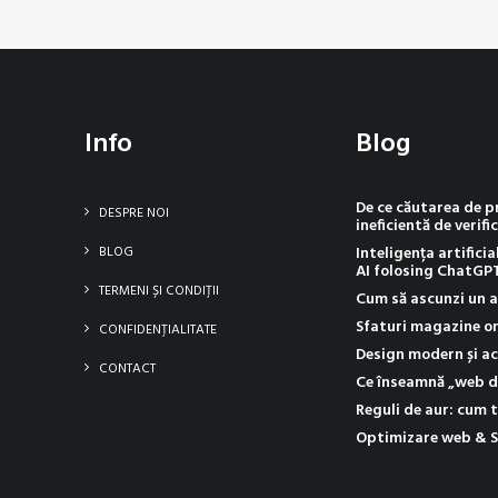
Info
Blog
De ce căutarea de 
DESPRE NOI
ineficientă de verific
BLOG
Inteligența artificia
AI folosing ChatGP
TERMENI ȘI CONDIȚII
Cum să ascunzi un a
Sfaturi magazine on
CONFIDENȚIALITATE
Design modern și ac
CONTACT
Ce înseamnă „web de
Reguli de aur: cum t
Optimizare web & 