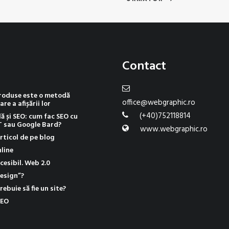
Contact
produse este o metodă
office@webgraphic.ro
are a afișării lor
(+40)752118814
lă și SEO: cum fac SEO cu
T sau Google Bard?
www.webgraphic.ro
rticol de pe blog
line
cesibil. Web 2.0
sign”?
rebuie să fie un site?
SEO