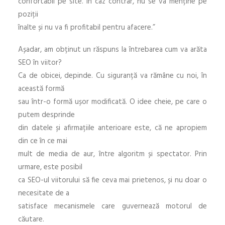
confortabil pe site. În caz contrar, nu se va menține pe
poziții
înalte și nu va fi profitabil pentru afacere.”
Așadar, am obținut un răspuns la întrebarea cum va arăta
SEO în viitor?
Ca de obicei, depinde. Cu siguranță va rămâne cu noi, în
această formă
sau într-o formă ușor modificată. O idee cheie, pe care o
putem desprinde
din datele și afirmațiile anterioare este, că ne apropiem
din ce în ce mai
mult de media de aur, între algoritm și spectator. Prin
urmare, este posibil
ca SEO-ul viitorului să fie ceva mai prietenos, și nu doar o
necesitate de a
satisface mecanismele care guvernează motorul de
căutare.