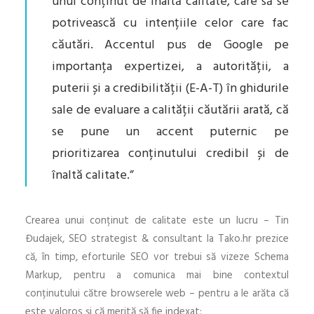
unui conținut de înaltă calitate, care să se
potrivească cu intențiile celor care fac
căutări. Accentul pus de Google pe
importanța expertizei, a autorității, a
puterii și a credibilității (E-A-T) în ghidurile
sale de evaluare a calității căutării arată, că
se pune un accent puternic pe
prioritizarea conținutului credibil și de
înaltă calitate.”
Crearea unui conținut de calitate este un lucru – Tin
Đudajek, SEO strategist & consultant la Tako.hr prezice
că, în timp, eforturile SEO vor trebui să vizeze Schema
Markup, pentru a comunica mai bine contextul
conținutului către browserele web – pentru a le arăta că
este valoros și că merită să fie indexat: