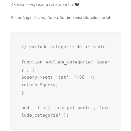
Articole campanie
și care are id-ul
56
.
Am adăugat în
functions.php
din tema blogului codul
// exclude categorie de articole

function exclude_categorie( $quer
y ) {

$query->set( 'cat', '-56' );

return $query;

}

add_filter( 'pre_get_posts', 'exc