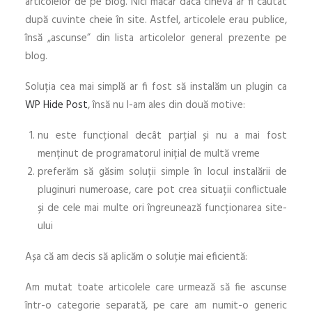
articolelor de pe blog. Nici măcar dacă cineva ar fi căutat
după cuvinte cheie în site. Astfel, articolele erau publice,
însă „ascunse” din lista articolelor general prezente pe
blog.
Soluția cea mai simplă ar fi fost să instalăm un plugin ca
WP Hide Post
, însă nu l-am ales din două motive:
nu este funcțional decât parțial și nu a mai fost
menținut de programatorul inițial de multă vreme
preferăm să găsim soluții simple în locul instalării de
pluginuri numeroase, care pot crea situații conflictuale
și de cele mai multe ori îngreunează funcționarea site-
ului
Așa că am decis să aplicăm o soluție mai eficientă:
Am mutat toate articolele care urmează să fie ascunse
într-o categorie separată, pe care am numit-o generic