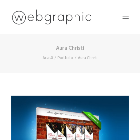
Aura Christi
ACASĂ
Acasă
Portfolio
Aura Christi
DESPRE NOI
SERVICII
PORTOFOLIU
BLOG
CONTACT